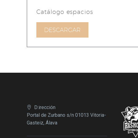
Catálogo espacios
DESCARGAR
D:irección
Portal de Zurbano s/n 01013 Vitoria-
Gasteiz, Álava