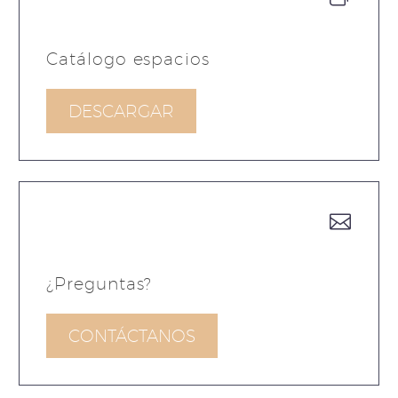
Catálogo espacios
DESCARGAR


¿Preguntas?
CONTÁCTANOS