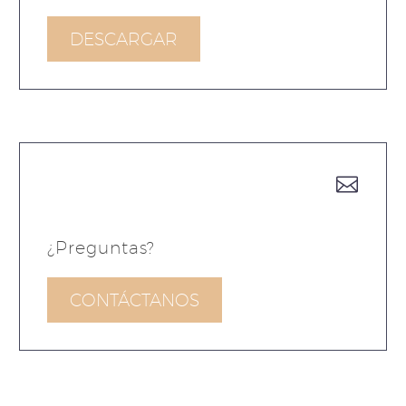
DESCARGAR


¿Preguntas?
CONTÁCTANOS