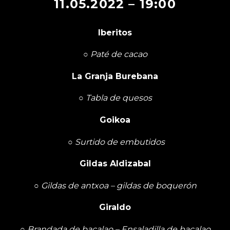
11.05.2022 – 19:00
Iberitos
○
Paté de cacao
La Granja Burebana
○
Tabla de quesos
Goikoa
○
Surtido de embutidos
Gildas Aldizabal
○
Gildas de antxoa – gildas de boquerón
Giraldo
○
Brandada de bacalao – Ensaladilla de bacalao