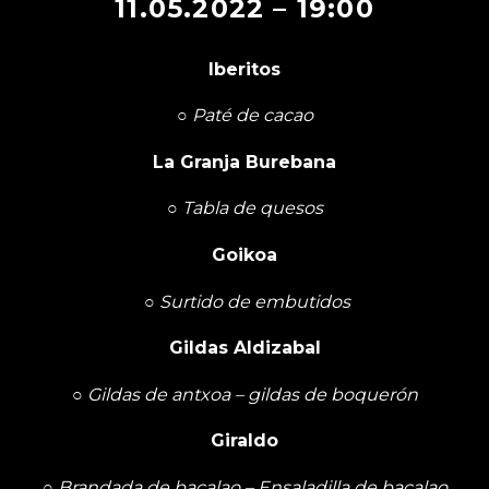
11.05.2022 – 19:00
Iberitos
○
Paté de cacao
La Granja Burebana
○
Tabla de quesos
Goikoa
○
Surtido de embutidos
Gildas Aldizabal
○
Gildas de antxoa – gildas de boquerón
Giraldo
○
Brandada de bacalao – Ensaladilla de bacalao